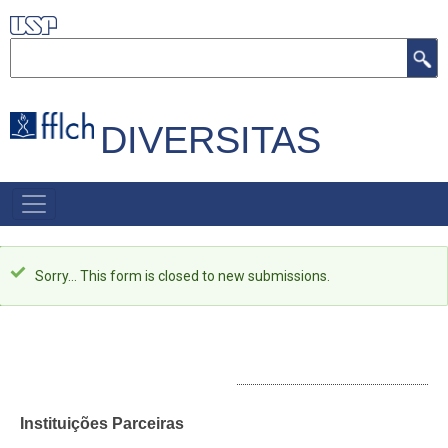
Pular
para
Buscar
o
conteúdo
principal
DIVERSITAS
PRIMARY
LINKS
Mensagem
Sorry… This form is closed to new submissions.
de
status
INSTITUIÇÕES PARCEIRAS
Instituições Parceiras