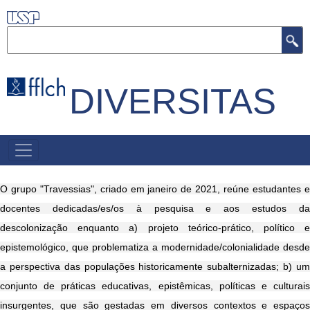
Pular
para
Buscar
o
conteúdo
principal
DIVERSITAS
PRIMARY
LINKS
O grupo "Travessias", criado em janeiro de 2021, reúne estudantes e
docentes dedicadas/es/os à pesquisa e aos estudos da
descolonização enquanto a) projeto teórico-prático, político e
epistemológico, que problematiza a modernidade/colonialidade desde
a perspectiva das populações historicamente subalternizadas; b) um
conjunto de práticas educativas, epistêmicas, políticas e culturais
insurgentes, que são gestadas em diversos contextos e espaços