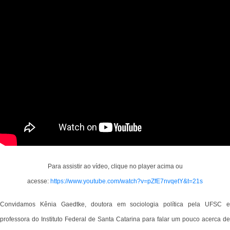
Para assistir ao vídeo, clique no player acima ou
acesse:
https://www.youtube.com/watch?v=pZfE7nvqetY&t=21s
Convidamos Kênia Gaedtke, doutora em sociologia política pela UFSC e
professora do Instituto Federal de Santa Catarina para falar um pouco acerca de