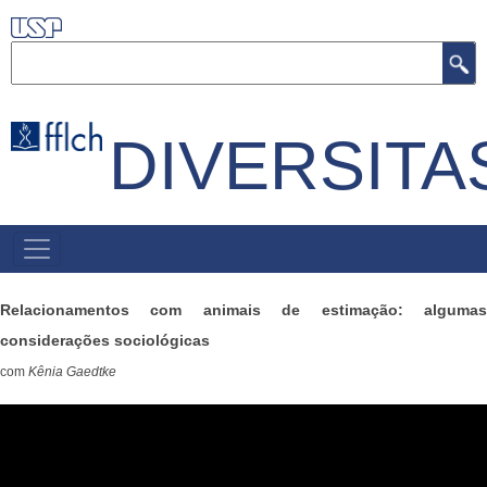
Pular
para
Buscar
o
conteúdo
DIVERSITA
principal
PRIMARY
LINKS
Relacionamentos com animais de estimação: algumas
considerações sociológicas
com
Kênia Gaedtke