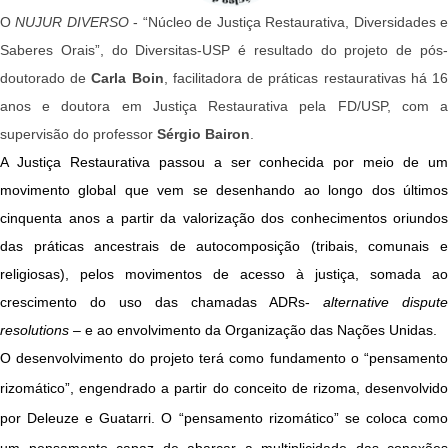
O
NUJUR DIVERSO
- “Núcleo de Justiça Restaurativa, Diversidades 
Saberes Orais”, do Diversitas-USP é resultado do projeto de pós-
doutorado de
Carla Boin
, facilitadora de práticas restaurativas há 1
anos e doutora em Justiça Restaurativa pela FD/USP, com a
supervisão do professor
Sérgio Bairon
.
A Justiça Restaur
ativa passou a ser conhecida por meio de u
movimento global que vem se desenhando ao longo dos últimos
cinquenta anos a partir da valorização dos conhecimentos oriundos
das práticas ancestrais de autocomposição (tribais, comunais e
religiosas), pelos movimentos de acesso à justiça, somada ao
crescimento do uso das chamadas ADRs-
alternative dispute
resolutions
– e ao envolvimento da Organização das Nações Unidas.
O desenvolvimento do projeto terá como fundamento o “pensamento
rizomático”, engendrado a partir do conceito de rizoma, desenvolvido
por Deleuze e Guatarri. O “pensamento rizomático” se coloca como
um pensamento capaz de abarcar a multiplicidade das conexões