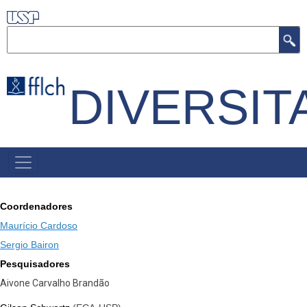
Pular
para
Buscar
o
conteúdo
DIVERSIT
principal
PRIMARY
LINKS
Coordenadores
Maurício Cardoso
Sergio Bairon
Pesquisadores
Aivone Carvalho Brandão