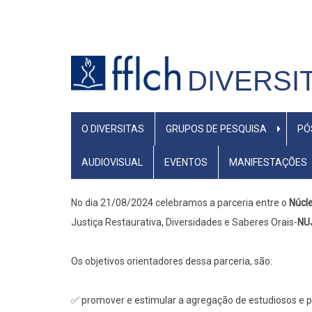
Pular
para
o
conteúdo
DIVERSI
principal
PRIMARY
O DIVERSITAS
GRUPOS DE PESQUISA
PÓ
LINKS
AUDIOVISUAL
EVENTOS
MANIFESTAÇÕES
No dia 21/08/2024 celebramos a parceria entre o
Núcle
Justiça Restaurativa, Diversidades e Saberes Orais-
NU
Os objetivos orientadores dessa parceria, são:
✅ promover e estimular a agregação de estudiosos e p