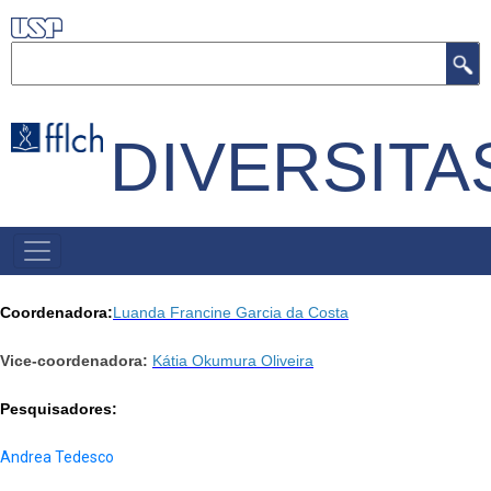
Pular
para
Buscar
o
conteúdo
DIVERSITA
principal
PRIMARY
LINKS
Coordenadora:
Luanda Francine Garcia da Costa
Vice-coordenadora:
Kátia Okumura Oliveira
Pesquisadores:
Andrea Tedesco